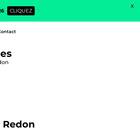
X
26
CLIQUEZ
Contact
nes
edon
e Redon