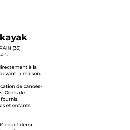
 kayak
AIN (35)
son.
directement à la
 devant la maison.
ocation de canoës-
s. Gilets de
fournis.
es et enfants.
5€ pour 1 demi-