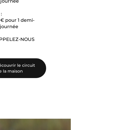
 journée
:
0€ pour 1 demi-
 journée
APPELEZ-NOUS
couvrir le circuit
e la maison