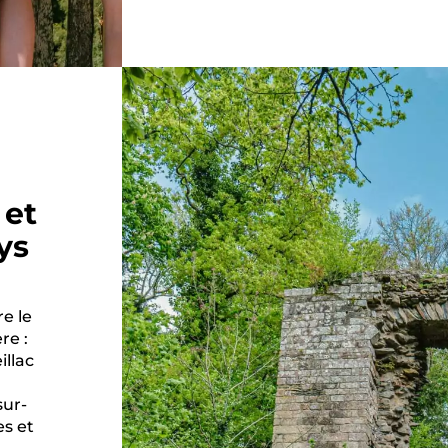
 et
ys
e le
re :
illac
sur-
es et