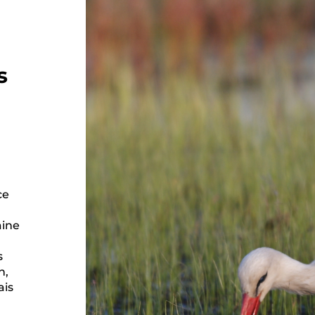
s
ce
aine
s
n,
ais