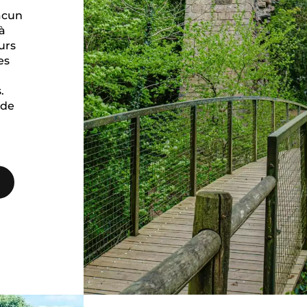
acun
 à
urs
es
.
 de