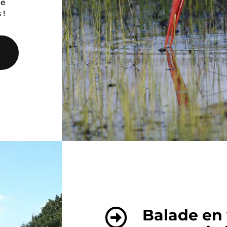
de
 !
Balade en 