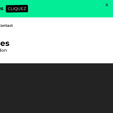
X
26
CLIQUEZ
Contact
nes
edon